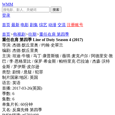
WMM
搜索
登录
首页
最新
电影
剧集
综艺
动漫
交流
注册账号
首页
>
电视剧
>
往期
>
重任在肩 第四季
重任在肩 第四季 Line of Duty Season 4 (2017)
导演: 杰德·默丘里奥 / 约翰·史翠兰
编剧: 杰德·默丘里奥
主演: 坦迪·牛顿 / 马丁·康普斯顿 / 薇琪·麦克卢尔 / 阿德里安·敦
巴 / 李·恩格里比 / 保罗·希金斯 / 帕特里克·巴拉迪 / 杰森·沃特
金斯 / 罗伊斯·皮尔逊
类型: 剧情 / 悬疑 / 犯罪
制片国家/地区: 英国
语言: 英语
首播: 2017-03-26(英国)
季数: 6
集数: 6
单集片长: 60分钟
又名: 反腐先锋 第四季