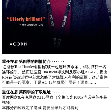
重任在肩 第四季的剧情简介 · · · · · ·
总督察Roz Huntley刚刚侦破一起连环谋杀案，成功抓获一名
连环凶手。然而法医官Tim Ifield却找到反腐小组AC-12，提出
Roz在侦破过程中刻意忽略了对嫌疑人有利的证据，这起案件
可能是一起冤案。于是AC-12的成员们展开了调查……
重任在肩 第四季的下载地址 · · · · · ·
百度网盘&夸克网盘&115网盘（全集蓝光1080P内嵌中英字幕
视频）：
本部分内容设定了隐藏,需要登录后才能看到