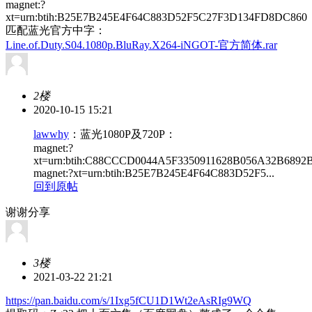
magnet:?
xt=urn:btih:B25E7B245E4F64C883D52F5C27F3D134FD8DC860
匹配蓝光官方中字：
Line.of.Duty.S04.1080p.BluRay.X264-iNGOT-官方简体.rar
2楼
2020-10-15 15:21
lawwhy
：蓝光1080P及720P：
magnet:?
xt=urn:btih:C88CCCD0044A5F3350911628B056A32B6892
magnet:?xt=urn:btih:B25E7B245E4F64C883D52F5...
回到原帖
谢谢分享
3楼
2021-03-22 21:21
https://pan.baidu.com/s/1Ixg5fCU1D1Wt2eAsRIg9WQ