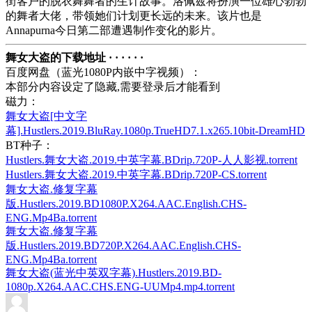
街客户的脱衣舞舞者的生计故事。洛佩兹将扮演一位雄心勃勃
的舞者大佬，带领她们计划更长远的未来。该片也是
Annapurna今日第二部遭遇制作变化的影片。
舞女大盗的下载地址 · · · · · ·
百度网盘（蓝光1080P内嵌中字视频）：
本部分内容设定了隐藏,需要登录后才能看到
磁力：
舞女大盗[中文字
幕].Hustlers.2019.BluRay.1080p.TrueHD7.1.x265.10bit-DreamHD
BT种子：
Hustlers.舞女大盗.2019.中英字幕.BDrip.720P-人人影视.torrent
Hustlers.舞女大盗.2019.中英字幕.BDrip.720P-CS.torrent
舞女大盗.修复字幕
版.Hustlers.2019.BD1080P.X264.AAC.English.CHS-
ENG.Mp4Ba.torrent
舞女大盗.修复字幕
版.Hustlers.2019.BD720P.X264.AAC.English.CHS-
ENG.Mp4Ba.torrent
舞女大盗(蓝光中英双字幕).Hustlers.2019.BD-
1080p.X264.AAC.CHS.ENG-UUMp4.mp4.torrent