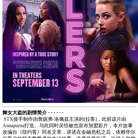
舞女大盗的剧情简介 · · · · · ·
STX接手制作由詹妮弗·洛佩兹主演的[拉客]，此前该片由
Annapurna打造。与此同时吴恬敏也宣布加盟影片，本片故事
改编自《纽约客》同名文章，讲述在金融危机之后，依赖华尔