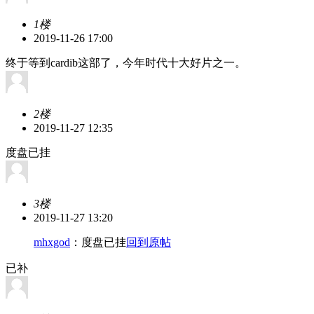
1楼
2019-11-26 17:00
终于等到cardib这部了，今年时代十大好片之一。
2楼
2019-11-27 12:35
度盘已挂
3楼
2019-11-27 13:20
mhxgod
：度盘已挂
回到原帖
已补