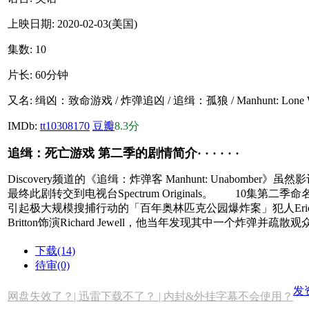
上映日期:
2020-02-03(美国)
集数:
10
片长:
60分钟
又名:
缉凶：致命游戏 / 炸弹追凶 / 追缉：孤狼 / Manhunt: Lone W
IMDb:
tt10308170
豆瓣
8.3分
追缉：死亡游戏 第二季的剧情简介· · · · · ·
Discovery频道的《追缉：炸弹客 Manhunt: Unabomb
最终此剧转交到电视台Spectrum Originals。 10集第二季命名
引起极大规模搜捕行动的「百年奥林匹克公园爆炸案」犯人Eric Rudolp
Britton饰演Richard Jewell，他当年发现其中一个炸弹并疏散观众
下载(14)
待审(0)
发
网盘失效了？| 迅雷下载不了？ | 内封&外挂字幕不会使用？