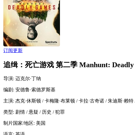
订阅更新
追缉：死亡游戏 第二季 Manhunt: Deadly Gam
导演
: 迈克尔·丁纳
编剧
: 安德鲁·索德罗斯基
主演
: 杰克·休斯顿 / 卡梅隆·布莱顿 / 卡拉·古奇诺 / 朱迪斯·赖特
类型:
剧情 / 悬疑 / 历史 / 犯罪
制片国家/地区:
美国
语言:
英语