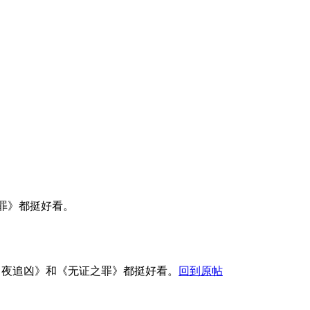
罪》都挺好看。
白夜追凶》和《无证之罪》都挺好看。
回到原帖