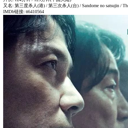
又名: 第三度杀人(港) / 第三次杀人(台) / Sandome no satsujin / The 
IMDb链接: tt6410564