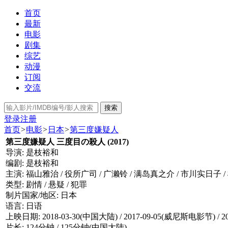
首页
最新
电影
剧集
综艺
动漫
订阅
交流
搜索
登录
注册
首页
>
电影
>
日本
>
第三度嫌疑人
第三度嫌疑人 三度目の殺人 (2017)
导演: 是枝裕和
编剧: 是枝裕和
主演: 福山雅治 / 役所广司 / 广濑铃 / 满岛真之介 / 市川实日子 
类型: 剧情 / 悬疑 / 犯罪
制片国家/地区: 日本
语言: 日语
上映日期: 2018-03-30(中国大陆) / 2017-09-05(威尼斯电影节) / 20
片长: 124分钟 / 125分钟(中国大陆)