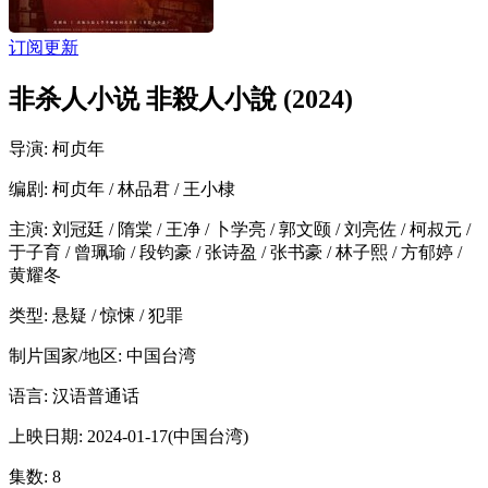
订阅更新
非杀人小说 非殺人小說 (2024)
导演
: 柯贞年
编剧
: 柯贞年 / 林品君 / 王小棣
主演
: 刘冠廷 / 隋棠 / 王净 / 卜学亮 / 郭文颐 / 刘亮佐 / 柯叔元 /
于子育 / 曾珮瑜 / 段钧豪 / 张诗盈 / 张书豪 / 林子熙 / 方郁婷 /
黄耀冬
类型:
悬疑 / 惊悚 / 犯罪
制片国家/地区:
中国台湾
语言:
汉语普通话
上映日期:
2024-01-17(中国台湾)
集数:
8