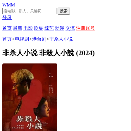
WMM
搜索
登录
首页
最新
电影
剧集
综艺
动漫
交流
注册账号
首页
>
电视剧
>
港台剧
>
非杀人小说
非杀人小说 非殺人小說 (2024)