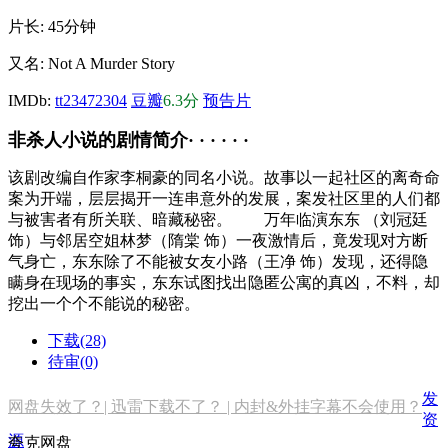
片长:
45分钟
又名:
Not A Murder Story
IMDb:
tt23472304
豆瓣
6.3分
预告片
非杀人小说的剧情简介· · · · · ·
该剧改编自作家李桐豪的同名小说。故事以一起社区的离奇命
案为开端，层层揭开一连串意外的发展，案发社区里的人们都
与被害者有所关联、暗藏秘密。 万年临演东东 （刘冠廷
饰）与邻居空姐林梦（隋棠 饰）一夜激情后，竟发现对方断
气身亡，东东除了不能被女友小路（王净 饰）发现，还得隐
瞒身在现场的事实，东东试图找出隐匿公寓的真凶，不料，却
挖出一个个不能说的秘密。
下载(28)
待审(0)
发
网盘失效了？| 迅雷下载不了？ | 内封&外挂字幕不会使用？
资
源
夸克网盘