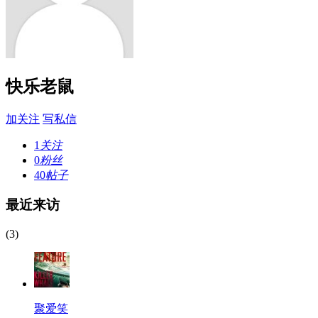
快乐老鼠
加关注
写私信
1
关注
0
粉丝
40
帖子
最近来访
(3)
聚爱笑