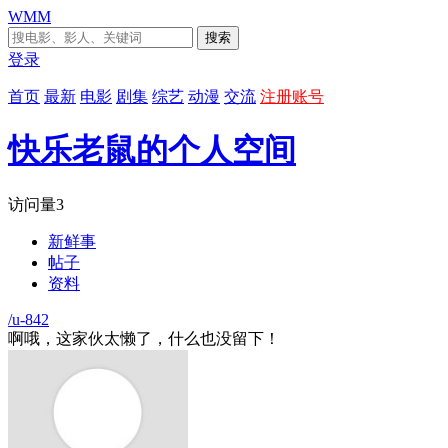
WMM
搜索
登录
首页
最新
电影
剧集
综艺
动漫
交流
注册账号
快乐老鼠的个人空间
访问量
3
新鲜事
帖子
资料
/u-842
啊哦，这家伙太懒了，什么也没留下！